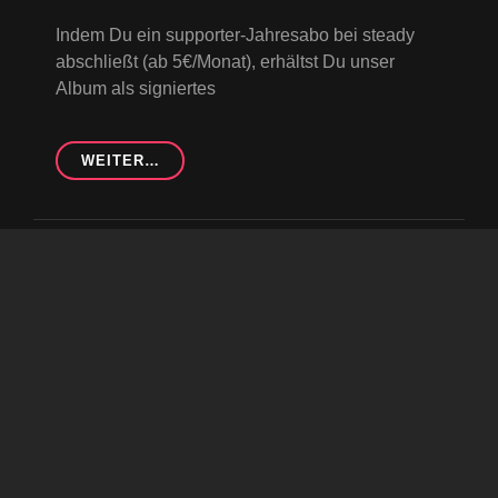
Indem Du ein supporter-Jahresabo bei steady
abschließt (ab 5€/Monat), erhältst Du unser
Album als signiertes
WERDE
WEITER…
SUPPORTER
UND
SICHERE
DIR
Geschützt: scores
DIE
SIGNIERTE
Byline
Posted on
19. Januar 2025
|
By
Opo
LP
Es gibt keinen Textauszug, da dies ein
geschützter Beitrag ist.