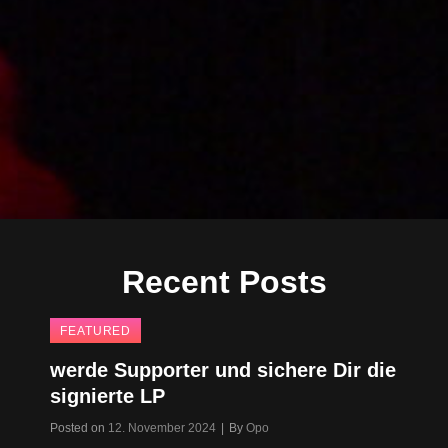
Recent Posts
FEATURED
werde Supporter und sichere Dir die
signierte LP
Byline
Posted on
12. November 2024
|
By
Opo